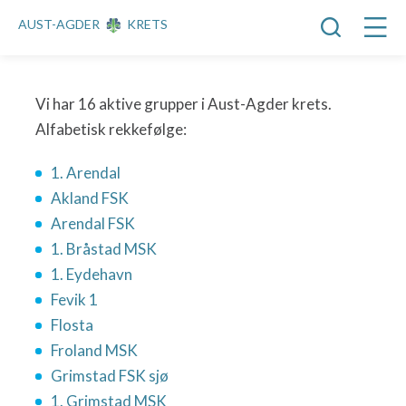
AUST-AGDER
KRETS
Vi har 16 aktive grupper i Aust-Agder krets.
Alfabetisk rekkefølge:
1. Arendal
Akland FSK
Arendal FSK
1. Bråstad MSK
1. Eydehavn
Fevik 1
Flosta
Froland MSK
Grimstad FSK sjø
1. Grimstad MSK